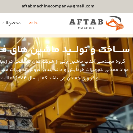
aftabmachinecompany@gmail.com
خانه
محصولات م
ســــاخت و تولـــید ماشین های فــــــ
گروه مهندسی آفتاب ماشین یکی از شرکت های تخصصی در زمینه
مواد معدنی ،تجهیزات خردایش و دانه بندی ،فروش تجهیزات معدن
و فرآوری معادن می باشد که از سال ۱۳۸۴ فعالیت خود را آغاز نموده است.