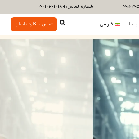
شماره تماس: 02126612189
ا ما
فارسی
تماس با کارشناسان