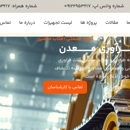
شماره واتس اپ: 09122953217
شماره همراه: ۰۹۱۲۲۹۵۳۲۱۷
ا
مقالات
پروژه ها
لیست تجهیزات
درباره ما
تماس ب
گروه صنعتی آفتاب ماشین
ـرآوری مـــــــــعدن
 طراحی و ساخت ماشین آلات فراوری
ی و همچنین مشاوره در زمینه اکتشاف
تماس با کارشناسان