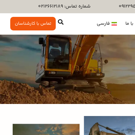
شماره تماس: 02126612189
ا ما
فارسی
تماس با کارشناسان