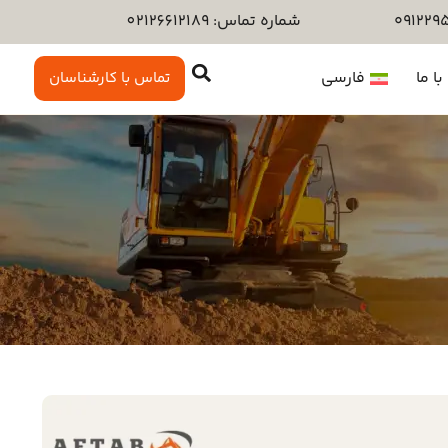
شماره تماس: 02126612189
ا ما
فارسی
تماس با کارشناسان