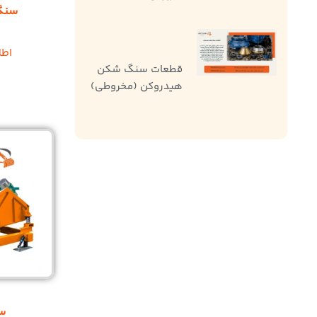
سنگ
اطل
قطعات سنگ شکن
هیدروکن (مخروطی)
س