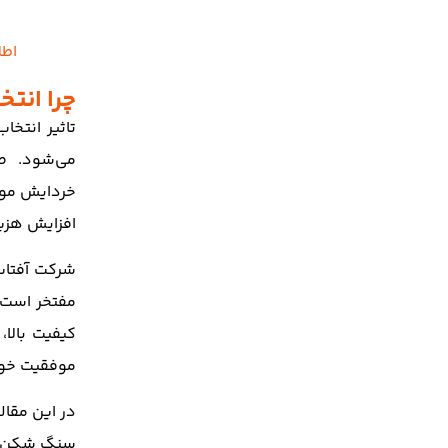
اطل
چرا انت
تاثیر انتخا
می‌شود. صن
خردایش موا
افزایش هزین
شرکت آفتاب 
مفتخر است ک
کیفیت بالا
موفقیت خوا
در این مقا
سنگ شکن من