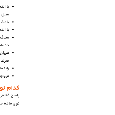
با ان
محل ف
باعث 
با ان
سنگ ش
خدمات
میزان
صرف ه
راندم
می‌تو
کدام نو
پاسخ قطعی 
نوع ماده مع