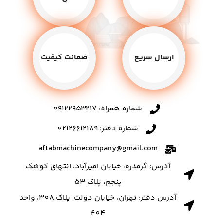
ارسال سریع
ضمانت کیفیت
شماره همراه: ۰۹۱۲۲۹۵۳۲۱۷
شماره دفتر: 02126612189
aftabmachinecompany@gmail.com
آدرس: گرمدره، خیابان امیرآباد، انتهای کوهک
پنجم، پلاک 53
آدرس دفتر: تهران، خیابان دولت، پلاک 308، واحد
404