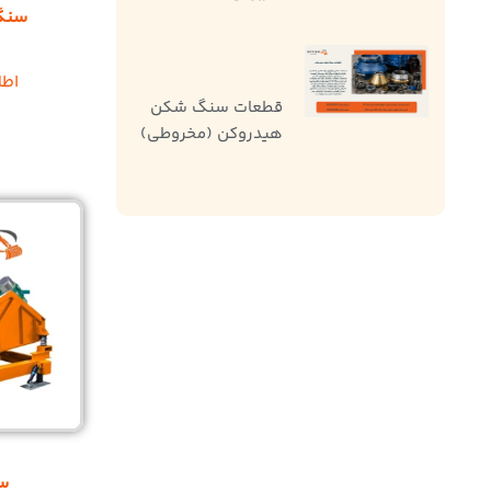
سنگ
اطل
قطعات سنگ شکن
هیدروکن (مخروطی)
س