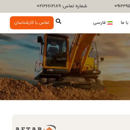
شماره تماس: 02126612189
ا ما
فارسی
تماس با کارشناسان